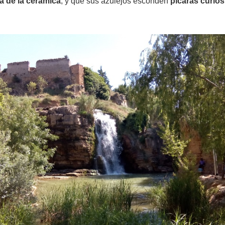
la de la cerámica
, y que sus azulejos esconden
pícaras curio