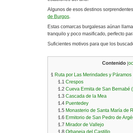
Algunos de esos destinos sorprendente
de Burgos
.
Estas comarcas burgalesas aúnan llamativ
tranquilo y poco masificado, perfecto par
Suficientes motivos para que los busca
Contenido
oc
[
1
Ruta por Las Merindades y Páramos 
1.1
Crespos
1.2
Cueva Ermita de San Bernabé (
1.3
Cascada de la Mea
1.4
Puentedey
1.5
Monasterio de Santa María de 
1.6
Ermitorio de San Pedro de Argé
1.7
Mirador de Vallejo
1.8
Orbaneja del Castillo