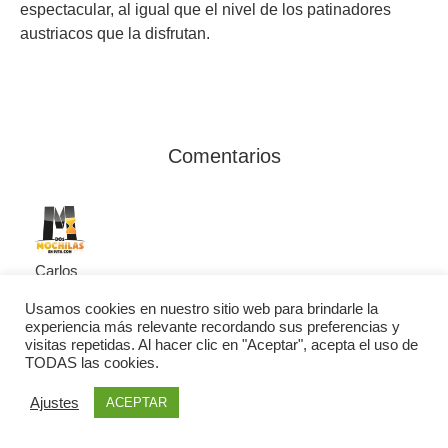
espectacular, al igual que el nivel de los patinadores
austriacos que la disfrutan.
Comentarios
Carlos
18 enero, 2015 20:36
Usamos cookies en nuestro sitio web para brindarle la
Responder
experiencia más relevante recordando sus preferencias y
visitas repetidas. Al hacer clic en "Aceptar", acepta el uso de
Bff! Tiene pinta de hacer bastante frío en invierno…
TODAS las cookies.
Nosotros estuvimos en verano, con muy buen tiempo
y la ciudad la verdad que nos encantó.
Ajustes
ACEPTAR
Un saludo! 🙂