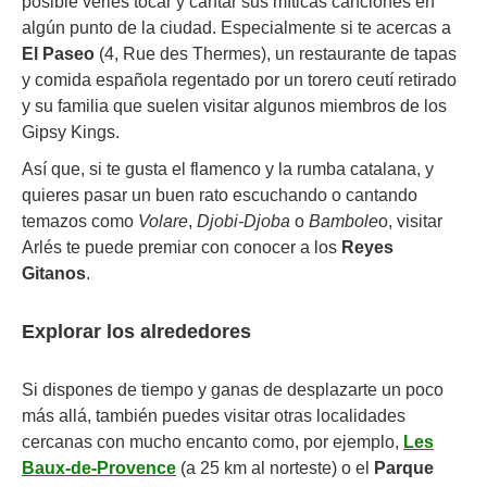
posible verles tocar y cantar sus míticas canciones en
algún punto de la ciudad. Especialmente si te acercas a
El Paseo
(4, Rue des Thermes), un restaurante de tapas
y comida española regentado por un torero ceutí retirado
y su familia que suelen visitar algunos miembros de los
Gipsy Kings.
Así que, si te gusta el flamenco y la rumba catalana, y
quieres pasar un buen rato escuchando o cantando
temazos como
Volare
,
Djobi-Djoba
o
Bambole
o, visitar
Arlés te puede premiar con conocer a los
Reyes
Gitanos
.
Explorar los alrededores
Si dispones de tiempo y ganas de desplazarte un poco
más allá, también puedes visitar otras localidades
cercanas con mucho encanto como, por ejemplo,
Les
Baux-de-Provence
(a 25 km al norteste) o el
Parque