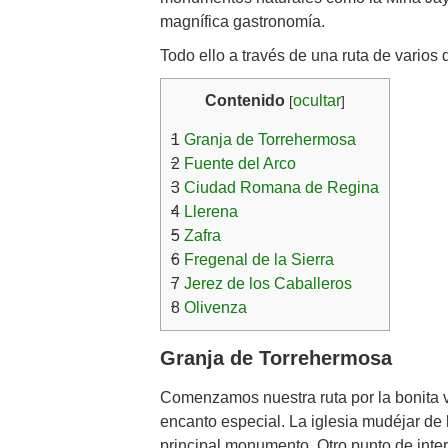
magnífica gastronomía.
Todo ello a través de una ruta de varios d
Contenido
ocultar
[
]
1
Granja de Torrehermosa
2
Fuente del Arco
3
Ciudad Romana de Regina
4
Llerena
5
Zafra
6
Fregenal de la Sierra
7
Jerez de los Caballeros
8
Olivenza
Granja de Torrehermosa
Comenzamos nuestra ruta por la bonita v
encanto especial. La iglesia mudéjar de 
principal monumento. Otro punto de inter