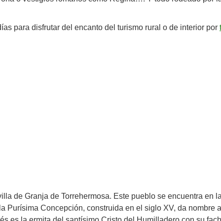
ías para disfrutar del encanto del turismo rural o de interior por
illa de Granja de Torrehermosa. Este pueblo se encuentra en 
la Purísima Concepción, construida en el siglo XV, da nombre a e
és es la ermita del santísimo Cristo del Humilladero con su fac