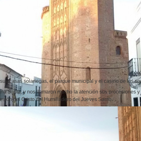
us casas solariegas, el parque municipal y el casino de los so
a Santa, y nos llamaron mucho la atención sus procesiones y 
sión del Cristo del Humilladero del Jueves Santo.