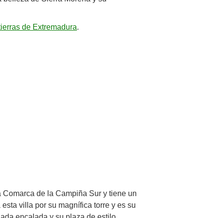
tierras de Extremadura
.
la Comarca de la Campiña Sur y tiene un
sta villa por su magnífica torre y es su
hada encalada y su plaza de estilo