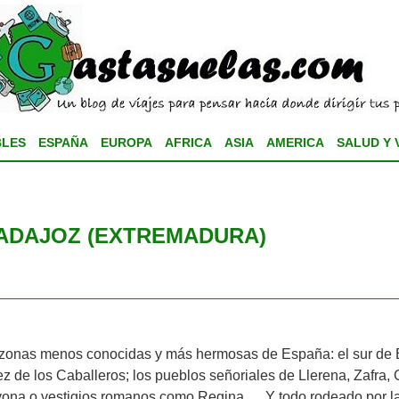
BLES
ESPAÑA
EUROPA
AFRICA
ASIA
AMERICA
SALUD Y 
BADAJOZ (EXTREMADURA)
las zonas menos conocidas y más hermosas de España: el sur de
rez de los Caballeros; los pueblos señoriales de Llerena, Zafra
ona o vestigios romanos como Regina…. Y todo rodeado por la 