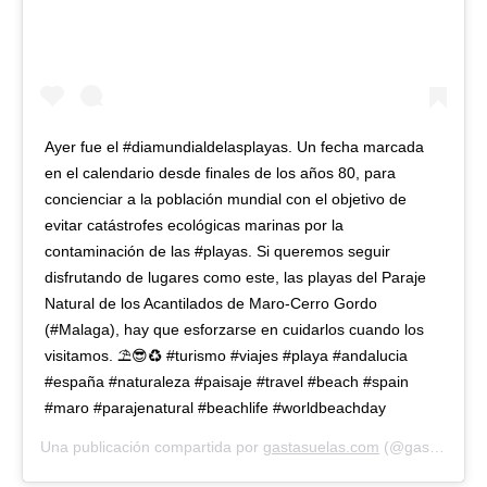
Ayer fue el #diamundialdelasplayas. Un fecha marcada
en el calendario desde finales de los años 80, para
concienciar a la población mundial con el objetivo de
evitar catástrofes ecológicas marinas por la
contaminación de las #playas. Si queremos seguir
disfrutando de lugares como este, las playas del Paraje
Natural de los Acantilados de Maro-Cerro Gordo
(#Malaga), hay que esforzarse en cuidarlos cuando los
visitamos. ⛱️😎♻️ #turismo #viajes #playa #andalucia
#españa #naturaleza #paisaje #travel #beach #spain
#maro #parajenatural #beachlife #worldbeachday
Una publicación compartida por
gastasuelas.com
(@gasta_suelas) el