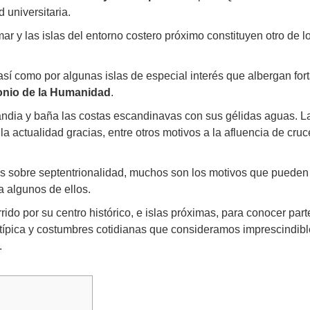
 universitaria.
mar y las islas del entorno costero próximo constituyen otro de lo
 así como por algunas islas de especial interés que albergan fo
onio de la Humanidad
.
landia y baña las costas escandinavas con sus gélidas aguas. L
a actualidad gracias, entre otros motivos a la afluencia de cruc
os sobre septentrionalidad, muchos son los motivos que pueden 
a algunos de ellos.
do por su centro histórico, e islas próximas, para conocer parte
 típica y costumbres cotidianas que consideramos imprescindible
.