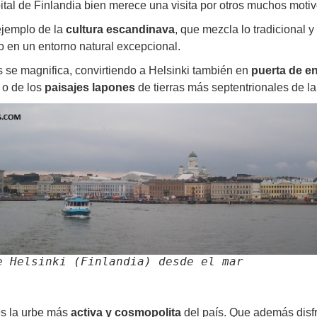
ital de Finlandia bien merece una visita por otros muchos motiv
ejemplo de la
cultura escandinava
, que mezcla lo tradicional 
o en un entorno natural excepcional.
s se magnifica, convirtiendo a Helsinki también en
puerta de e
o de los
paisajes lapones
de tierras más septentrionales de l
e Helsinki (Finlandia) desde el mar
s la urbe más
activa y cosmopolita
del país. Que además disfr