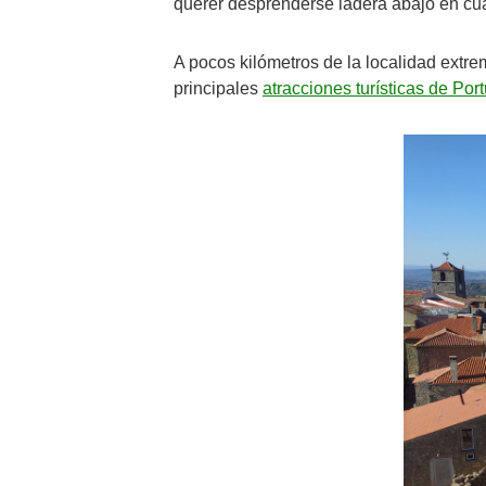
querer desprenderse ladera abajo en c
A pocos kilómetros de la localidad extr
principales
atracciones turísticas de Por