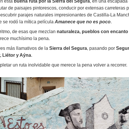
on esta
buena ruta por la Sierra del Segura
, en una escapada d
utar de paisajes pintorescos, conducir por extensas carreteras p
scubrir parajes naturales impresionantes de Castilla-La Mancha
 se rodó la mítica película
Amanece que no es poco
.
 ritmo, de esas que mezclan
naturaleza, pueblos con encanto 
merece muchísimo la pena.
ares más llamativos de la
Sierra del Segura
, pasando por
Segura
, Liétor y Aýna
.
tar un ruta inolvidable que merece la pena volver a recorrer.