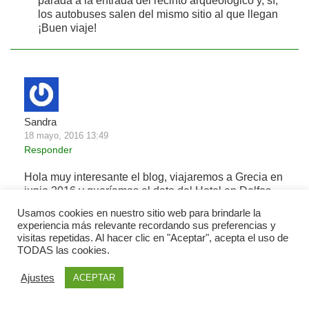
parada a la entrada del recinto arqueológico y, sí,
los autobuses salen del mismo sitio al que llegan
¡Buen viaje!
Sandra
18 mayo, 2016 13:49
Responder
Hola muy interesante el blog, viajaremos a Grecia en
junio 2016 y queríamos el dato del Hotel en Delfos,
saludos y gracias por la información compartida!
Usamos cookies en nuestro sitio web para brindarle la
experiencia más relevante recordando sus preferencias y
visitas repetidas. Al hacer clic en "Aceptar", acepta el uso de
TODAS las cookies.
Ajustes
ACEPTAR
Gastasuelas
20 mayo, 2016 00:30