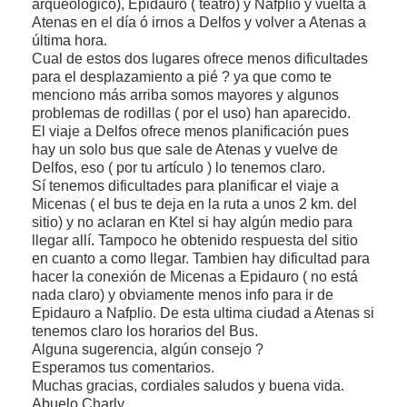
arqueologico), Epidauro ( teatro) y Nafplio y vuelta a
Atenas en el día ó irnos a Delfos y volver a Atenas a
última hora.
Cual de estos dos lugares ofrece menos dificultades
para el desplazamiento a pié ? ya que como te
menciono más arriba somos mayores y algunos
problemas de rodillas ( por el uso) han aparecido.
El viaje a Delfos ofrece menos planificación pues
hay un solo bus que sale de Atenas y vuelve de
Delfos, eso ( por tu artículo ) lo tenemos claro.
Sí tenemos dificultades para planificar el viaje a
Micenas ( el bus te deja en la ruta a unos 2 km. del
sitio) y no aclaran en Ktel si hay algún medio para
llegar allí. Tampoco he obtenido respuesta del sitio
en cuanto a como llegar. Tambien hay dificultad para
hacer la conexión de Micenas a Epidauro ( no está
nada claro) y obviamente menos info para ir de
Epidauro a Nafplio. De esta ultima ciudad a Atenas si
tenemos claro los horarios del Bus.
Alguna sugerencia, algún consejo ?
Esperamos tus comentarios.
Muchas gracias, cordiales saludos y buena vida.
Abuelo Charly