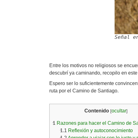
Señal e
Entre los motivos no religiosos se encue
descubrí ya caminando, recopilo en este 
Espero ser lo suficientemente convincent
ruta por el Camino de Santiago.
Contenido
ocultar
[
]
1
Razones para hacer el Camino de Sa
1.1
Reflexión y autoconocimiento
1.2
Aprender a viajar con lo justo y